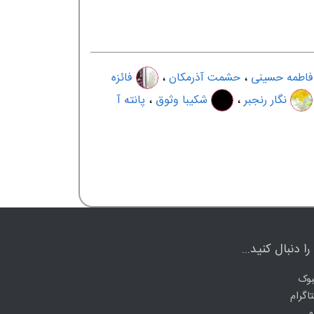
فاطمه حسینی
،
حشمت آذرمکان
،
فائزه
نگار رنجبر
،
شکیبا وثوق
،
پانته آ
ا دنبال کنید...
وک
اگرام
م