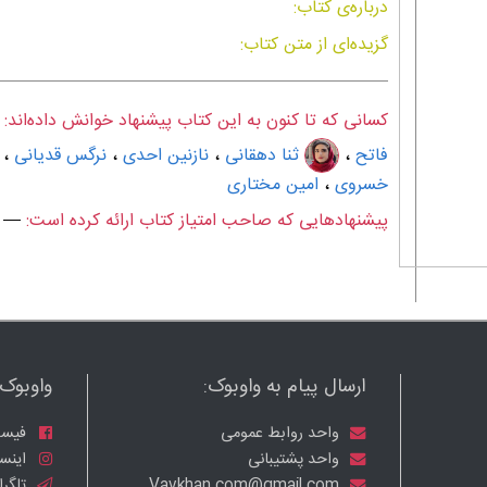
درباره‌ی کتاب:
گزیده‌ای از متن کتاب:
کسانی که تا کنون به این کتاب پیشنهاد خوانش داده‌اند:
فاتح
،
ثنا دهقانی
،
نازنین احدی
،
نرگس قدیانی
،
خسروی
،
امین مختاری
پیشنهادهایی که صاحب امتیاز کتاب ارائه کرده است:
—
ارسال پیام به واوبوک:
واوبوک ر
واحد روابط عمومی
فیسب
واحد پشتیبانی
اینست
Vavkhan.com@gmail.com
تلگرا