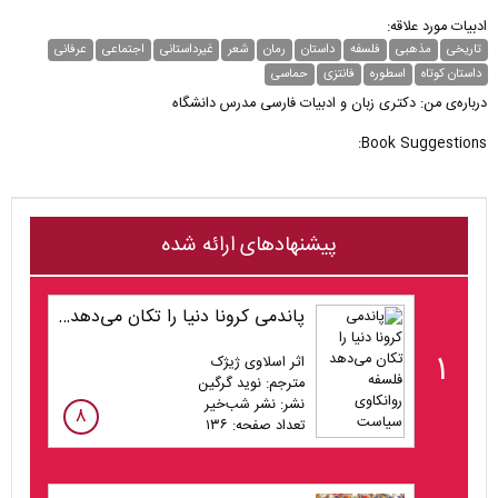
ادبیات مورد علاقه:
تاریخی
مذهبی
فلسفه
داستان
رمان
شعر
غیر‌داستانی
اجتماعی
عرفانی
داستان کوتاه
اسطوره
فانتزی
حماسی
درباره‌ی من: دکتری زبان و ادبیات فارسی مدرس دانشگاه
Book Suggestions:
پیشنهادهای ارائه شده
پاندمی کرونا دنیا را تکان می‌دهد فلسفه روانکاوی سیاست
۱
اثر اسلاوی ژیژک
مترجم: نوید گرگین
نشر: نشر شب‌خیر
۸
تعداد صفحه: ۱۳۶