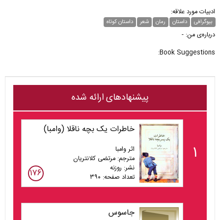
ادبیات مورد علاقه:
بیوگرافی
داستان
رمان
شعر
داستان کوتاه
درباره‌ی من: -
Book Suggestions:
پیشنهادهای ارائه شده
خاطرات یک بچه ناقلا (وامبا)
۱
اثر وامبا
مترجم: مرتضی کلانتریان
نشر: روزنه
۱۷۶
تعداد صفحه: ۳۹۰
جاسوس