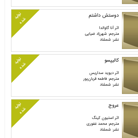
تولید
دوستش داشتم
شده
اثر آنا گاوالدا
مترجم: شهرزاد ضیایی
نشر: شمشاد
تولید
کالیپسو
شده
اثر دیوید سداریس
مترجم: فاطمه قربان‌پور
نشر: شمشاد
تولید
عروج
شده
اثر استیون کینگ
مترجم: محمد غفوری
نشر: شمشاد