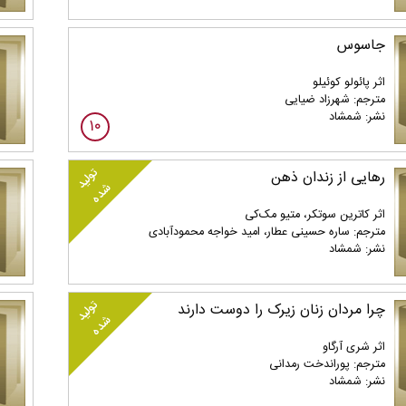
جاسوس
اثر پائولو کوئیلو
مترجم: شهرزاد ضیایی
نشر: شمشاد
۱۰
تولید
رهایی از زندان ذهن
شده
اثر کاترین سوتکر، متیو مک‌کی
مترجم: ساره حسینی عطار، امید خواجه محمودآبادی
نشر: شمشاد
تولید
چرا مردان زنان زیرک را دوست دارند
شده
اثر شری آرگاو
مترجم: پوراندخت رمدانی
نشر: شمشاد