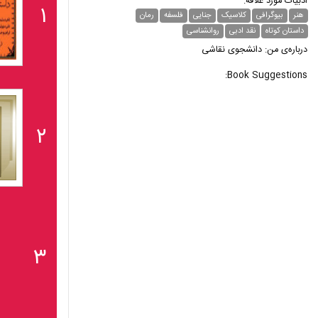
ادبیات مورد علاقه:
۱
هنر
بیوگرافی
کلاسیک
جنایی
فلسفه
رمان
داستان کوتاه
نقد ادبی
روانشناسی
درباره‌ی من: دانشجوی نقاشی
Book Suggestions:
۲
۳