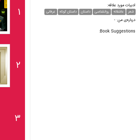
ادبیات مورد علاقه:
۱
شعر
عاشقانه
روانشناسی
داستان
داستان کوتاه
عرفانی
درباره‌ی من: -
Book Suggestions:
۲
۳