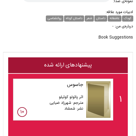
نمونه‌ی صدا:
ادبیات مورد علاقه:
کودک
عاشقانه
داستان
شعر
داستان کوتاه
روانشناسی
درباره‌ی من: -
Book Suggestions:
پیشنهادهای ارائه شده
جاسوس
۱
اثر پائولو کوئیلو
مترجم: شهرزاد ضیایی
نشر: شمشاد
۱۰