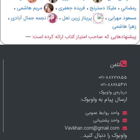
رمضاني
،
مليكا دسترنج
،
فریده جعفری
،
مریم هاشمی
،
مسعود مهرابی
،
پریناز زرین نعل
،
نجمه جمال آبادی
،
زهرا هاشمی
پیشنهادهایی که صاحب امتیاز کتاب ارائه کرده است:
—
تلفن
۰۲۱-۸۸۷۷۷۸۵۵
۰۲۱-۸۸۷۸۵۴۷۱
درباره‌ی واوبوک
ارسال پیام به واوبوک:
واحد روابط عمومی
واحد پشتیبانی
Vavkhan.com@gmail.com
واوبوک را دنبال کنید...