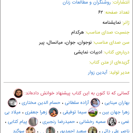
انتشارات:
روشنگران و مطالعات زنان
تعداد صفحه:
۶۲
ژانر:
نمایشنامه
جنسیت صدای مناسب:
هرکدام
سن صدای مناسب:
نوجوان، جوان، میانسال، پیر
درباره‌ی کتاب:
ادبیات نمایشی
گزیده‌ای از متن کتاب:
مدیر تولید:
آیدین زوار
کسانی که تا کنون به این کتاب پیشنهاد خوانش داده‌اند:
بهاران مینایی
،
آزاده سلطانی
،
حسام الدین مختاری
،
زهرا جهان بین
،
سیما توفیقی
،
زهرا جعفری
،
میلاد بی
غمی
،
سمیه رخشانی
،
حمیدرضا رنجبری
،
پیام کتابی
،
ناصر علی دائی
،
سعید احمدپور
،
. .
،
سوگند