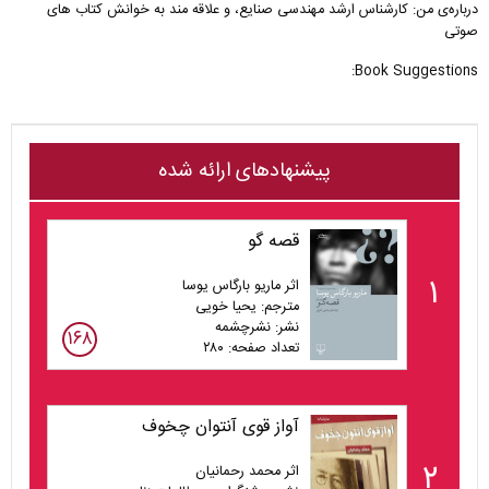
درباره‌ی من: کارشناس ارشد مهندسی صنایع، و علاقه مند به خوانش کتاب های
صوتی
Book Suggestions:
پیشنهادهای ارائه شده
قصه گو
۱
اثر ماریو بارگاس یوسا
مترجم: یحیا خویی
نشر: نشرچشمه
۱۶۸
تعداد صفحه: ۲۸۰
آواز قوی آنتوان چخوف
۲
اثر محمد رحمانیان