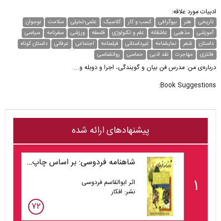
ادبیات مورد علاقه:
تاریخی
هنر
بیوگرافی
کسب و کار
کلاسیک
علمی-تخیلی
سلامت
نوجوان
آموزشی
مذهبی
عاشقانه
علم و تکنولوژی
فلسفه
ورزشی
سفرنامه
سیاسی
داستان
شعر
نمایشنامه
غیر‌داستانی
فیلمنامه
اجتماعی
عرفانی
داستان کوتاه
فانتزی
مهاجرت
نقد ادبی
حماسی
روانشناسی
درباره‌ی من: مدرس فن بیان و گویندگی، اجرا و دوبله و...
Book Suggestions:
پیشنهادهای ارائه شده
شاهنامه فردوسی: بر اساس چاپ مسکو
۱
اثر ابوالقاسم فردوسی
نشر: افکار
۷۲