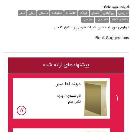
ادبیات مورد علاقه:
تاریخی
بیوگرافی
کمدی
کودک
عاشقانه
سفرنامه
داستان
رمان
شعر
داستان کوتاه
نقد ادبی
حماسی
درباره‌ی من: لیسانس ادبیات فارسی و عاشق کتاب.
Book Suggestions:
پیشنهادهای ارائه شده
دربند اما سبز
۱
اثر مسعود بهنود
نشر: علم
۱۷