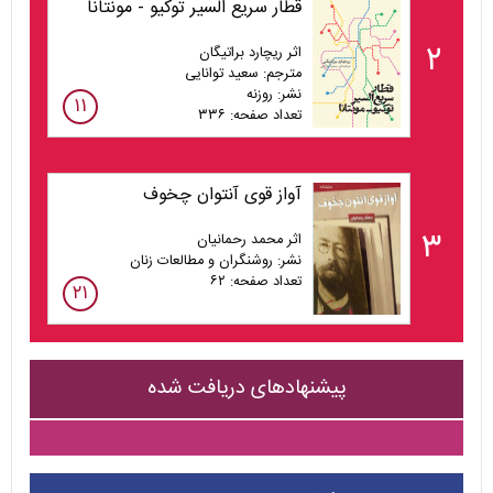
قطار سریع السیر توکیو - مونتانا
۲
اثر ریچارد براتیگان
مترجم: سعید توانایی
نشر: روزنه
۱۱
تعداد صفحه: ۳۳۶
آواز قوی آنتوان چخوف
۳
اثر محمد رحمانیان
نشر: روشنگران و مطالعات زنان
تعداد صفحه: ۶۲
۲۱
پیشنهادهای دریافت شده