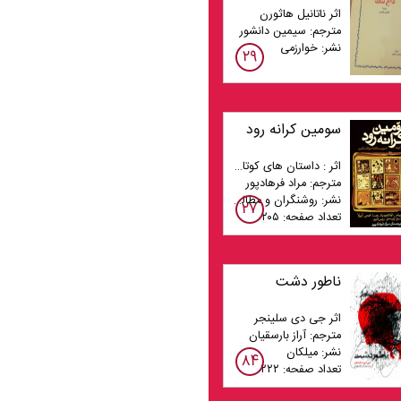
اثر ناتانیل هاثورن
مترجم: سیمین دانشور
نشر: خوارزمی
۲۹
سومین کرانه رود
اثر : داستان های کوتاه از نویسندگان آمریکای لاتین
مترجم: مراد فرهادپور
نشر: روشنگران و مطالعات زنان
۲۷
تعداد صفحه: ۲۰۵
ناطور دشت
اثر جی دی سلینجر
مترجم: آراز بارسقیان
نشر: میلکان
۸۴
تعداد صفحه: ۲۲۲