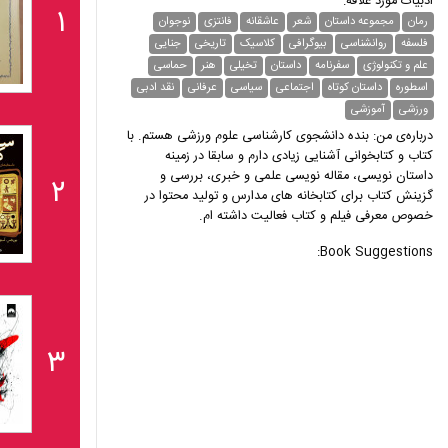
ادبیات مورد علاقه:
۱
رمان
مجموعه داستان
شعر
عاشقانه
فانتزی
نوجوان
فلسفه
روانشناسی
بیوگرافی
کلاسیک
تاریخی
جنایی
علم و تکنولوژی
سفرنامه
داستان
تخیلی
هنر
حماسی
اسطوره
داستان کوتاه
اجتماعی
سیاسی
عرفانی
نقد ادبی
ورزشی
آموزشی
درباره‌ی من: بنده دانشجوی کارشناسی علوم ورزشی هستم. با
کتاب و کتابخوانی آشنایی زیادی دارم و سابقا در زمینه
داستان نویسی، مقاله نویسی علمی و خبری، بررسی و
۲
گزینش کتاب برای کتابخانه های مدارس و تولید محتوا در
خصوص معرفی فیلم و کتاب فعالیت داشته ام.
Book Suggestions:
۳