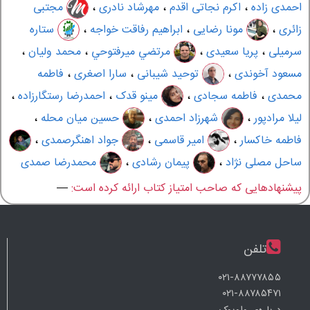
احمدی زاده
،
اکرم نجاتی اقدم
،
مهرشاد نادری
،
مجتبی
زائری
،
مونا رضایی
،
ابراهیم رفاقت خواجه
،
ستاره
سرمیلی
،
پریا سعیدی
،
مرتضي ميرفتوحي
،
محمد ولیان
،
مسعود آخوندی
،
توحید شیبانی
،
سارا اصغری
،
فاطمه
محمدی
،
فاطمه سجادی
،
مینو قدک
،
احمدرضا رستگارزاده
،
لیلا مرادپور
،
شهرزاد احمدی
،
حسین میان محله
،
فاطمه خاکسار
،
امیر قاسمی
،
جواد اهنگرصمدی
،
ساحل مصلی نژاد
،
پیمان رشادی
،
محمدرضا صمدی
پیشنهادهایی که صاحب امتیاز کتاب ارائه کرده است:
—
تلفن
۰۲۱-۸۸۷۷۷۸۵۵
۰۲۱-۸۸۷۸۵۴۷۱