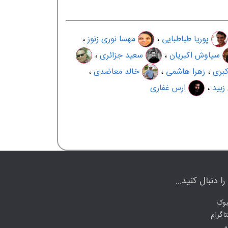
پوریا طباطبایی
،
مهسا نوری زنوز
،
سیاوش اکبریان
،
سعید جزائری
،
کبری
،
زهرا هاشمی
،
خالد معاضدی
،
زبید
،
ارس غفاری
ا دنبال کنید...
وک
اگرام
م