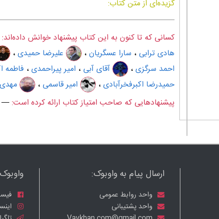
گزیده‌ای از متن کتاب:
کسانی که تا کنون به این کتاب پیشنهاد خوانش داده‌اند:
هادی ترابی
،
سارا عسگریان
،
علیرضا حمیدی
،
احمد سرگزی
،
آقای آبی
،
امیر پیراحمدی
،
فاطمه ا
حمیدرضا اکبرفخرآبادی
،
امیر قاسمی
،
مهدی 
پیشنهادهایی که صاحب امتیاز کتاب ارائه کرده است:
—
ارسال پیام به واوبوک:
واوبوک ر
واحد روابط عمومی
فیسب
واحد پشتیبانی
اینست
Vavkhan.com@gmail.com
تلگرا