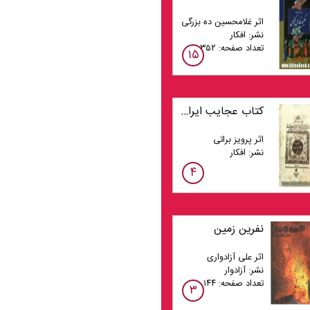
اثر غلامحسین ده بزرگی
نشر: افکار
تعداد صفحه: ۳۵۲
۱۵
کتاب عجایب ایرانی: روایت، شکل و ساختار فانتزی عجایب نامه ها به همراه متن عجایب نامه ای قرن هفتمی
اثر پرویز براتی
نشر: افکار
۴
نفرین زمین
اثر علی آزادواری
نشر: آزادوار
تعداد صفحه: ۱۴۴
۳