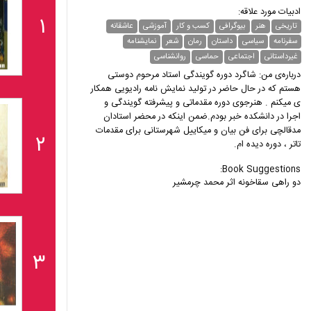
ادبیات مورد علاقه:
۱
تاریخی
هنر
بیوگرافی
کسب و کار
آموزشی
عاشقانه
سفرنامه
سیاسی
داستان
رمان
شعر
نمایشنامه
غیر‌داستانی
اجتماعی
حماسی
روانشناسی
درباره‌ی من: شاگرد دوره گویندگی استاد مرحوم دوستی
هستم که در حال حاضر در تولید نمایش نامه رادیویی همکار
ی میکنم . هنرجوی دوره مقدماتی و پیشرفته گویندگی و
اجرا در دانشکده خبر بودم.ضمن اینکه در محضر استادان
مدقالچی برای فن بیان و میکاییل شهرستانی برای مقدمات
۲
تاتر ، دوره دیده ام.
Book Suggestions:
دو راهی سقاخونه اثر محمد چرمشیر
۳