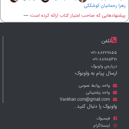
زهرا رحمانیان کوشککی
پیشنهادهایی که صاحب امتیاز کتاب ارائه کرده است:
—
تلفن
۰۲۱-۸۸۷۷۷۸۵۵
۰۲۱-۸۸۷۸۵۴۷۱
درباره‌ی واوبوک
ارسال پیام به واوبوک:
واحد روابط عمومی
واحد پشتیبانی
Vavkhan.com@gmail.com
واوبوک را دنبال کنید...
فیسبوک
اینستاگرام