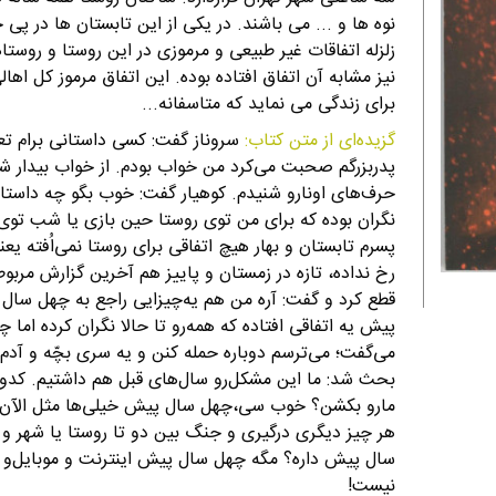
نوه ها و ... می باشند. در یکی از این تابستان ها در پی 
زلزله اتفاقات غیر طبیعی و مرموزی در این روستا و رو
نیز مشابه آن اتفاق افتاده بوده. این اتفاق مرموز کل اها
برای زندگی می نماید که متاسفانه...
گزیده‌ای از متن کتاب:
سروناز گفت: کسی داستانی برام تع
پدربزرگم صحبت می‌کرد من خواب بودم. از خواب بیدار شد
حرف‌های اونارو شنیدم. کوهیار گفت: خوب بگو چه داستانی
نگران بوده که برای من توی روستا حین بازی یا شب توی خ
پسرم تابستان و بهار هیچ اتفاقی برای روستا نمی‌اُف
رخ نداده، تازه در زمستان و پاییز هم آخرین گزارش مرب
قطع کرد و گفت: آره من هم یه‌چیزایی راجع به چهل سال
پیش یه اتفاقی افتاده که همه‌رو تا حالا نگران کرده اما چه
می‌گفت؛ می‌ترسم دوباره حمله کنن و یه سری بچّه و آدم‌
بحث شد: ما این مشکل‌رو سال‌های قبل هم داشتیم. کدوم
مارو بکشن؟ خوب سی،چهل سال پیش خیلی‌ها مثل الآن فکر
هر چیز دیگری درگیری و جنگ بین دو تا روستا یا شهر و 
سال پیش داره؟ مگه چهل سال پیش اینترنت و موبایل‌و ا
نیست!