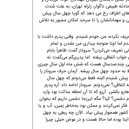
حادثه طبیعی ناگوار، زلزله تهران، به علت شدت
ستاهای اطراف رخ می دهد که گویا چهل سال پیش
لی و مهمانانشان را تا سرحد امکان مجبور به تلاش
ریف نکرده، من خودم شنیدم. وقتی پدرم داشت با
م اما اونا متوجه بیداری من نشدن و تمام
 تعریف می‌کردن؟ سروناز گفت: ظاهراً بابام
واب اتفاقی بیفته. اما پدربزرگم می‌گفت: نه
ته یعنی چندصدسال هست که شش ماه اول سال چیزی
وط به حدود چهل سال پیشه. آرمان حرف سروناز را
 پیش شنیدم البته فقط می‌دونم که چهل سال
 اتفاقی؟ نمی‌دونم. سروناز ادامه داد: آره پدرم
هارو بکشن. آرزو که تا آن لحظه ساکت بود وارد
 دشمن؟ کیا؟ مگه این‌جا دشمن داریم که بخوان
 نمی‌کردند و ممکن بود به‌خاطر زمین، آب و یا
کشور همجوار پیش بیاد. الآن چه ربطی به چهل
ینا بوده اما حالا هست و در عوض خیلی چیزا