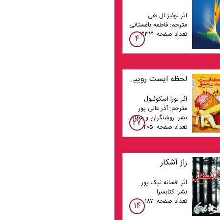
اثر لوئیز ال هی
مترجم: فاطمه باغستانی
تعداد صفحه: ۳۳۳
۴
لحظه ایست روییدن عشق
اثر لورا اسکوئیول
مترجم: آذر عالی پور
نشر: روشنگران و مطالعات زنان
۲۷
تعداد صفحه: ۲۰۵
راز آشکار
اثر افسانه نیک پور
نشر: کتابسرا
تعداد صفحه: ۱۸۷
۱۴