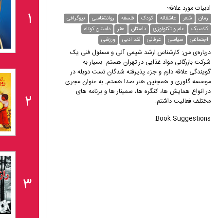
ادبیات مورد علاقه:
۱
رمان
شعر
عاشقانه
کودک
فلسفه
روانشناسی
بیوگرافی
کلاسیک
علم و تکنولوژی
داستان
هنر
داستان کوتاه
اجتماعی
سیاسی
عرفانی
نقد ادبی
ورزشی
درباره‌ی من: کارشناس ارشد شیمی آلی و مسئول فنی یک
شرکت بازرگانی مواد غذایی در تهران هستم. بسیار به
گویندگی علاقه دارم و جزء پذیرفته شدگان تست دوبله در
موسسه گلوری و همچنین هنر صدا هستم. به عنوان مجری
در انواع همایش ها، کنگره ها، سمینار ها و برنامه های
۲
مختلف فعالیت داشتم.
Book Suggestions:
۳