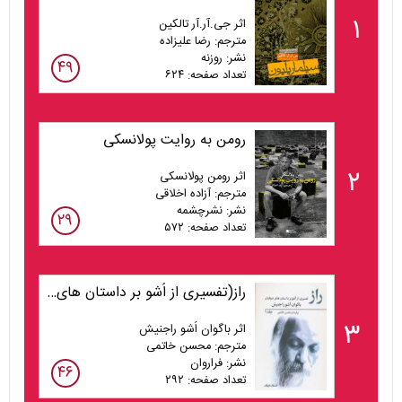
۱
اثر جی.آر.آر تالکین
مترجم: رضا علیزاده
نشر: روزنه
۴۹
تعداد صفحه: ۶۲۴
رومن به روایت پولانسکی
۲
اثر رومن پولانسکی
مترجم: آزاده اخلاقی
نشر: نشرچشمه
۲۹
تعداد صفحه: ۵۷۲
راز(تفسیری از اُشو بر داستان های صوفیان) جلد1
۳
اثر باگوان اُشو راجنیش
مترجم: محسن خاتمی
نشر: فراروان
۴۶
تعداد صفحه: ۲۹۲