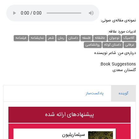
نمونه‌ی مقاله‌ی صوتی:
ادبیات مورد علاقه:
کلاسیک
نوجوان
عاشقانه
فلسفه
داستان
رمان
شعر
نمایشنامه
فیلمنامه
عرفانی
داستان کوتاه
روانشناسی
درباره‌ی من: شاعر نویسنده
Book Suggestions:
گلستان سعدی
گوینده
پادکست‌ساز
پیشنهادهای ارائه شده
سیلماریلیون