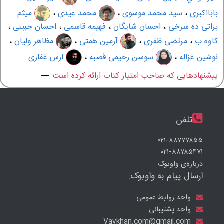
بابااکبری
،
سید محمد موسوی
،
محمد عیدی
،
میثم
براتی ده سرخی
،
احسان شایگان
،
فهیمه قاسمی
،
احسان حبیبی
،
کاوه ب
،
مرتضی ظفری
،
آرمین همتی
،
مظاهر ولیان
،
نوشین غزاله
،
سوسن رحیمی قصبه
،
ارس غفاری
پیشنهادهایی که صاحب امتیاز کتاب ارائه کرده است:
—
تلفن
۰۲۱-۸۸۷۷۷۸۵۵
۰۲۱-۸۸۷۸۵۴۷۱
درباره‌ی واوبوک
ارسال پیام به واوبوک:
واحد روابط عمومی
واحد پشتیبانی
Vavkhan.com@gmail.com