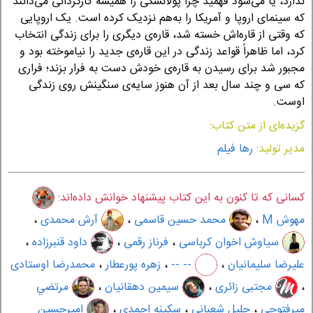
ندارد، یا می‌شود فهمید چرا پولانسکی را همیشه کارگردانی می‌دانند
که سینمای اروپا و آمریکا را به‌هم نزدیک کرده است. یک اروپایی
که وقتی از قاره‌اش خسته شد، قاره‌ی دیگری را برای زندگی انتخاب
کرد، اما ظاهراً قواعد زندگی در این قاره‌ی جدید را نیاموخته بود و
مجبور شد برای رسیدن به قاره‌ی خودش دست به فرار بزند؛ فراری
که سی‌ و چند سال بعد از آن هنوز سایه‌ی سنگینش روی زندگی
اوست.
گزیده‌ای از متن کتاب:
مدیر تولید:
رها فیلم
کسانی که تا کنون به این کتاب پیشنهاد خوانش داده‌اند:
مهوش M
،
محمد حسین قاسمی
،
آرش محمدی
،
سیاوش اخوان کرباسی
،
فرناز رقمی
،
داود قنبرزاده
،
علیرضا سلیمانیان
،
-- --
،
زهره پورعطار
،
محمدرضا اوستادی
،
مجتبی زائری
،
سیمین دهقانیان
،
مرتضي
ميرفتوحي
،
جلیل شعبانی
،
سکینه احمدی
،
امیرحسین