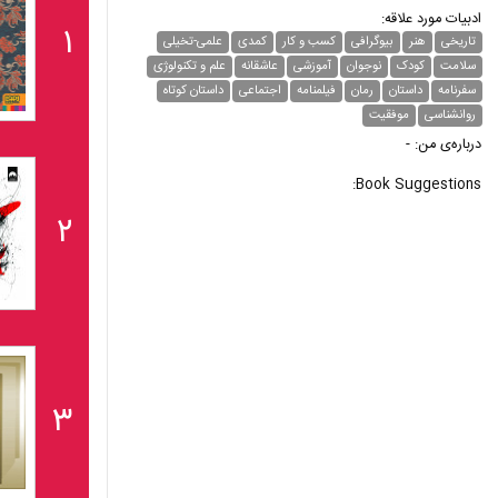
ادبیات مورد علاقه:
۱
تاریخی
هنر
بیوگرافی
کسب و کار
کمدی
علمی-تخیلی
سلامت
کودک
نوجوان
آموزشی
عاشقانه
علم و تکنولوژی
سفرنامه
داستان
رمان
فیلمنامه
اجتماعی
داستان کوتاه
روانشناسی
موفقیت
درباره‌ی من: -
Book Suggestions:
۲
۳