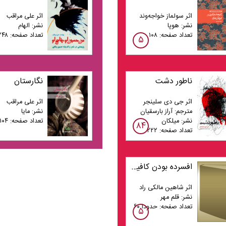
اثر سولماز خواجه‌وند
اثر علی مراقب
نشر: هوپا
نشر: الهام
تعداد صفحه: ۱۰۸
تعداد صفحه: ۲۴۸
۵
ناطور دشت
نگارستان
اثر جی دی سلینجر
اثر علی مراقب
مترجم: آراز بارسقیان
نشر: مایا
نشر: میلکان
تعداد صفحه: ۱۰۴
۸۴
تعداد صفحه: ۲۲۲
افسرده بودن کافیست ،الماس درونت را پیدا کن
اثر شاهین مالکی راد
نشر: قلم مهر
تعداد صفحه: حدودا ۶۰
۵