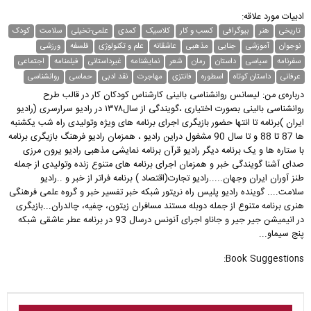
ادبیات مورد علاقه:
تاریخی
هنر
بیوگرافی
کسب و کار
کلاسیک
کمدی
علمی-تخیلی
سلامت
کودک
نوجوان
آموزشی
جنایی
مذهبی
عاشقانه
علم و تکنولوژی
فلسفه
ورزشی
سفرنامه
سیاسی
داستان
رمان
شعر
نمایشنامه
غیر‌داستانی
فیلمنامه
اجتماعی
عرفانی
داستان کوتاه
اسطوره
فانتزی
مهاجرت
نقد ادبی
حماسی
روانشناسی
درباره‌ی من: لیسانس روانشناسی بالینی کارشناس کودکان کار در قالب طرح
روانشناسی بالینی بصورت اختیاری ،گویندگی از سال۱۳۷۸ در رادیو سرارسری (رادیو
ایران )برنامه تا انتها حضور بازیگری اجرای برنامه های ویژه وتولیدی راه شب یکشنبه
ها 87 تا 88 و تا سال 90 مشغول دراین رادیو ، همزمان رادیو فرهنگ بازیگری برنامه
با ستاره ها و یک برنامه دیگر رادیو قرآن برنامه نمایشی مذهبی رادیو یرون مرزی
صدای آشنا گویندگی خبر و همزمان اجرای برنامه های متنوع زنده وتولیدی از جمله
طنز آوران ایران وجهان.....رادیو تجارت(اقتصاد ) برنامه فراتر از خبر و ..رادیو
سلامت.... گوینده رادیو پلیس راه نریتور شبکه خبر تفسیر خبر و گروه علمی فرهنگی
هنری برنامه متنوع از جمله دوبله مستند مسافران زیتون، چفیه، چالدران...بازیگری
در انیمیشن جیر جیر و جاناو اجرای آنونس درسال 93 در برنامه عطر عاشقی شبکه
پنج سیماو...
Book Suggestions: