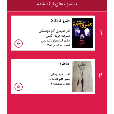
پیشنهادهای ارائه شده
مترو 2033
۱
اثر دمیتری گلوخوفسکی
مترجم: فربد آذسن
نشر: کتابسرای تندیس
۵
تعداد صفحه: ۷۰۵
خاطره
۲
اثر ناهید رجایی
نشر: قلم قاصدك
تعداد صفحه: ١١٩
۵