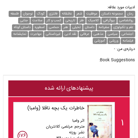
ادبیات مورد علاقه:
رمان
مجموعه داستان
موفقیت
شعر
عاشقانه
فانتزی
کودک
نوجوان
فلسفه
روانشناسی
بیوگرافی
کلاسیک
طنز
تاریخی
کسب و کار
سلامت
جنایی
علم و تکنولوژی
سفرنامه
داستان
تخیلی
هنر
حماسی
اسطوره
داستان کوتاه
اجتماعی
سیاسی
مذهبی
عرفانی
نقد ادبی
غیر‌داستانی
مهاجرت
نمایشنامه
فیلمنامه
ورزشی
آموزشی
درباره‌ی من: -
Book Suggestions:
پیشنهادهای ارائه شده
خاطرات یک بچه ناقلا (وامبا)
۱
اثر وامبا
مترجم: مرتضی کلانتریان
نشر: روزنه
۱۷۶