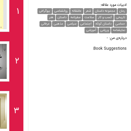
ادبیات مورد علاقه:
۱
رمان
مجموعه داستان
شعر
عاشقانه
روانشناسی
بیوگرافی
تاریخی
کسب و کار
سلامت
سفرنامه
داستان
هنر
حماسی
داستان کوتاه
اجتماعی
سیاسی
مذهبی
عرفانی
نمایشنامه
ورزشی
آموزشی
درباره‌ی من: -
Book Suggestions:
۲
۳