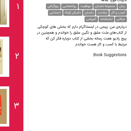
ادبیات مورد علاقه:
۱
رمان
مجموعه داستان
موفقیت
روانشناسی
بیوگرافی
کسب و کار
سلامت
داستان
داستان کوتاه
اجتماعی
عرفانی
نمایشنامه
آموزشی
درباره‌ی من: پیجی در اینستاگرام دارم که بخش های کوچکی
از کتاب‌های ملت عشق و نگین عشق را خواندم و همچنین در
پیج رادیو هفت رسانه بخشی از کتاب دوباره فکر کن که
مرتبط با کسب و کار هست خواندم
۲
Book Suggestions:
۳