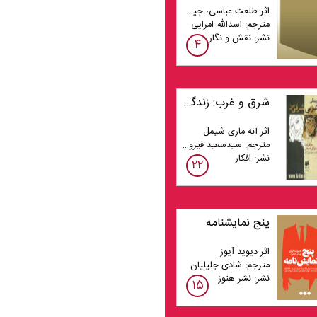
اثر طلعت عباسی، جین آن فیلیپس، پیگن کندی، شرلی جکسون، آماندا دیویس، کاترین آلپرت، ماریا ژودیت دو کاروالهو
مترجم: اسدالله امرایی
نشر: نقش و نگار
۴
شرق و غرب: زندگی غربی - شرقی من
اثر آنه ماری شیمل
مترجم: سیدسعید فیروزآبادی
نشر: افکار
۲۲
پنج نمایشنامه
اثر دیوید آیوز
مترجم: شادی جلیلیان
نشر: نشر هنوز
۱۵