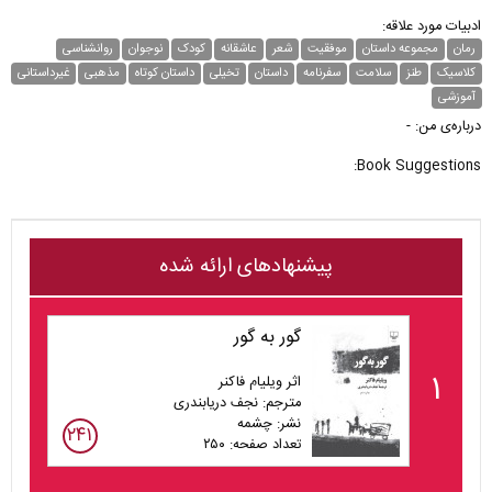
ادبیات مورد علاقه:
رمان
مجموعه داستان
موفقیت
شعر
عاشقانه
کودک
نوجوان
روانشناسی
کلاسیک
طنز
سلامت
سفرنامه
داستان
تخیلی
داستان کوتاه
مذهبی
غیر‌داستانی
آموزشی
درباره‌ی من: -
Book Suggestions:
پیشنهادهای ارائه شده
گور به گور
۱
اثر ویلیام فاکنر
مترجم: نجف دریابندری
نشر: چشمه
۲۴۱
تعداد صفحه: ۲۵۰