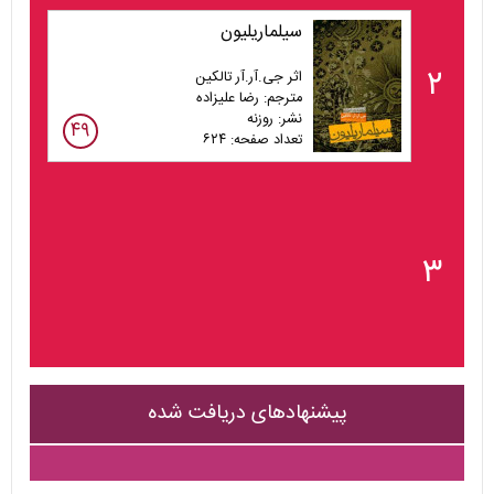
سیلماریلیون
۲
اثر جی.آر.آر تالکین
مترجم: رضا علیزاده
نشر: روزنه
۴۹
تعداد صفحه: ۶۲۴
۳
پیشنهادهای دریافت شده