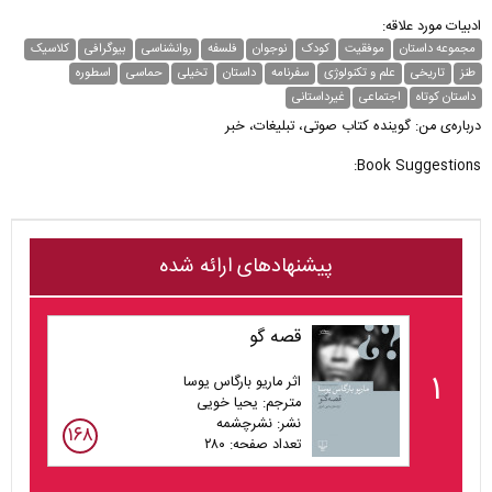
ادبیات مورد علاقه:
مجموعه داستان
موفقیت
کودک
نوجوان
فلسفه
روانشناسی
بیوگرافی
کلاسیک
طنز
تاریخی
علم و تکنولوژی
سفرنامه
داستان
تخیلی
حماسی
اسطوره
داستان کوتاه
اجتماعی
غیر‌داستانی
درباره‌ی من: گوینده کتاب صوتی، تبلیغات، خبر
Book Suggestions:
پیشنهادهای ارائه شده
قصه گو
۱
اثر ماریو بارگاس یوسا
مترجم: یحیا خویی
نشر: نشرچشمه
۱۶۸
تعداد صفحه: ۲۸۰