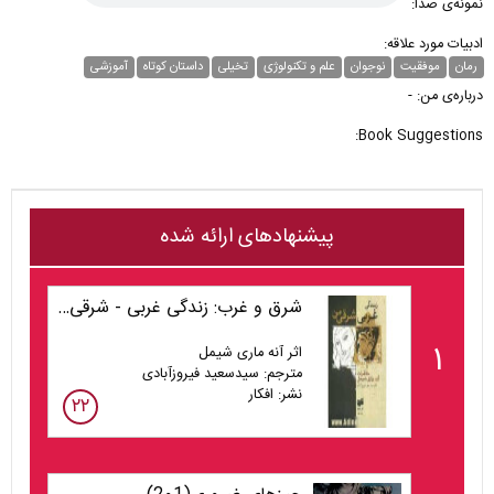
نمونه‌ی صدا:
ادبیات مورد علاقه:
رمان
موفقیت
نوجوان
علم و تکنولوژی
تخیلی
داستان کوتاه
آموزشی
درباره‌ی من: -
Book Suggestions:
پیشنهادهای ارائه شده
شرق و غرب: زندگی غربی - شرقی من
۱
اثر آنه ماری شیمل
مترجم: سیدسعید فیروزآبادی
نشر: افکار
۲۲