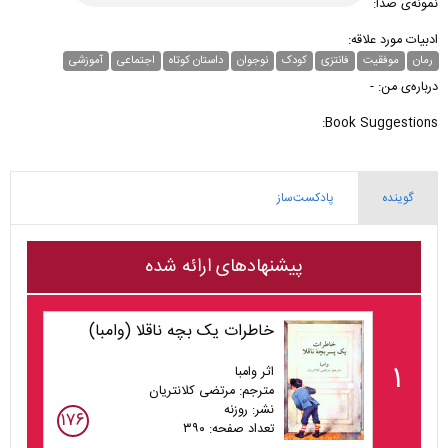
نمونه‌ی صدا:
ادبیات مورد علاقه:
رمان
موفقیت
فانتزی
کودک
نوجوان
داستان کوتاه
اجتماعی
آموزشی
درباره‌ی من: -
Book Suggestions:
گوینده
پادکست‌ساز
پیشنهادهای ارائه شده
خاطرات یک بچه ناقلا (وامبا)
۱
اثر وامبا
مترجم: مرتضی کلانتریان
نشر: روزنه
۱۷۶
تعداد صفحه: ۳۹۰