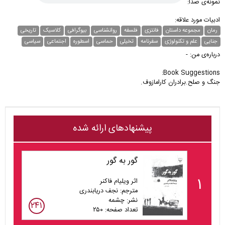
نمونه‌ی صدا:
ادبیات مورد علاقه:
رمان
مجموعه داستان
فانتزی
فلسفه
روانشناسی
بیوگرافی
کلاسیک
تاریخی
جنایی
علم و تکنولوژی
سفرنامه
تخیلی
حماسی
اسطوره
اجتماعی
سیاسی
درباره‌ی من: -
Book Suggestions:
جنگ و صلح.برادران کارامازوف.
پیشنهادهای ارائه شده
گور به گور
۱
اثر ویلیام فاکنر
مترجم: نجف دریابندری
نشر: چشمه
۲۴۱
تعداد صفحه: ۲۵۰