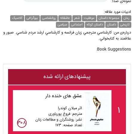
نمونه‌ی صدا:
ادبیات مورد علاقه:
رمان
مجموعه داستان
موفقیت
شعر
عاشقانه
روانشناسی
بیوگرافی
کلاسیک
تاریخی
داستان
داستان کوتاه
اجتماعی
سیاسی
درباره‌ی من: كارشناسي مترجمي زيان فرانسه و كارشناسي ارشد مردم شناسي. صبور و
علاقمند به كتابخواني.
Book Suggestions:
پیشنهادهای ارائه شده
عشق های خنده دار
۱
اثر میلان کوندرا
مترجم: فروغ پوریاوری
نشر: روشنگران و مطالعات زنان
۳۰۸
تعداد صفحه: ۱۷۳