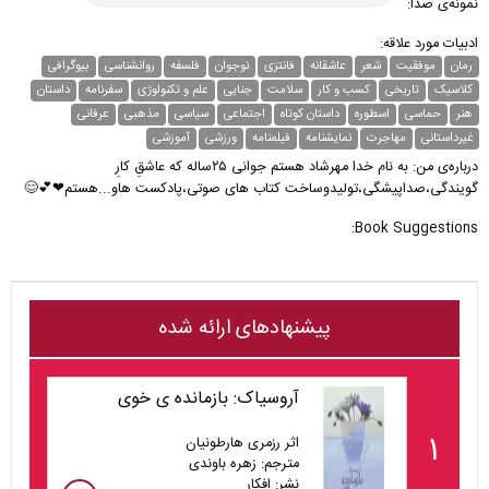
نمونه‌ی صدا:
ادبیات مورد علاقه:
رمان
موفقیت
شعر
عاشقانه
فانتزی
نوجوان
فلسفه
روانشناسی
بیوگرافی
کلاسیک
تاریخی
کسب و کار
سلامت
جنایی
علم و تکنولوژی
سفرنامه
داستان
هنر
حماسی
اسطوره
داستان کوتاه
اجتماعی
سیاسی
مذهبی
عرفانی
غیر‌داستانی
مهاجرت
نمایشنامه
فیلمنامه
ورزشی
آموزشی
درباره‌ی من: به نام خدا مهرشاد هستم جوانی ۲۵ساله که عاشقِ کارِ
گویندگی،صداپیشگی،تولیدوساخت کتاب های صوتی،پادکست هاو...هستم❤💕😊
Book Suggestions:
پیشنهادهای ارائه شده
آروسیاک: بازمانده ی خوی
۱
اثر رزمری هارطونیان
مترجم: زهره باوندی
نشر: افکار