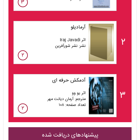
۳
آرمادیلو
۲
اثر Iraj Javadi
نشر: نشر شورآفرین
۲
آدمکش حرفه ای
۳
اثر یو وو
مترجم: آرمان دیانت مهر
تعداد صفحه: ۱۰۸
۲
پیشنهادهای دریافت شده