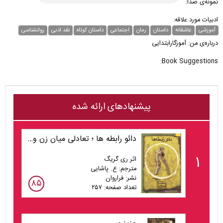
نمونه‌ی صدا:
ادبیات مورد علاقه:
آموزشی
عاشقانه
داستان
رمان
اجتماعی
داستان کوتاه
نقد ادبی
روانشناسی
درباره‌ی من: آموزگارابتدایی
Book Suggestions:
پیشنهادهای ارائه شده
دائو رابطه ها ؛ تعادلی میان زن و مرد
۱
اثر ری گریگ
مترجم: ع. پاشایی
نشر: فراروان
۸۵
تعداد صفحه: ۲۵۷