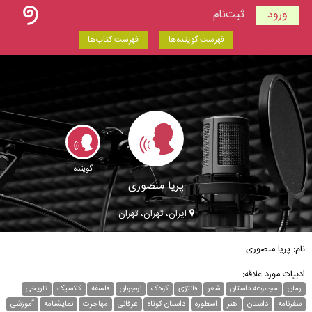
ورود
ثبت‌نام
فهرست گوینده‌ها
فهرست کتاب‌ها
گوینده
پریا منصوری
ایران، تهران، تهران
نام: پریا منصوری
ادبیات مورد علاقه:
رمان
مجموعه داستان
شعر
فانتزی
کودک
نوجوان
فلسفه
کلاسیک
تاریخی
سفرنامه
داستان
هنر
اسطوره
داستان کوتاه
عرفانی
مهاجرت
نمایشنامه
آموزشی