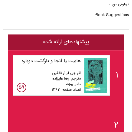
درباره‌ی من: -
Book Suggestions:
پیشنهادهای ارائه شده
هابیت یا آنجا و بازگشت دوباره
۱
اثر جی.آر.آر تالکین
مترجم: رضا علیزاده
نشر: روزنه
۵۹
تعداد صفحه: ۱۳۶۳
۲