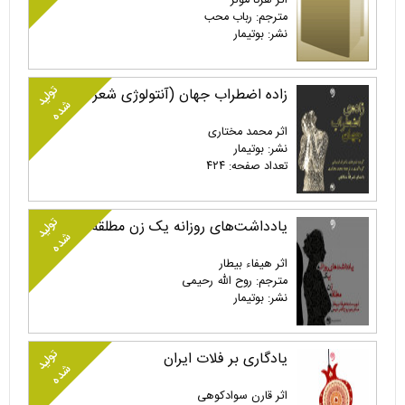
اثر هرتا مولر
مترجم: رباب محب
نشر: بوتیمار
تولید
زاده اضطراب جهان (آنتولوژی شعر اجتماعی شاعران اروپایی)
شده
اثر محمد مختاری
نشر: بوتیمار
تعداد صفحه: ۴۲۴
تولید
یادداشت‌های روزانه یک زن مطلقه
شده
اثر هیفاء بیطار
مترجم: روح الله رحیمی
نشر: بوتیمار
تولید
یادگاری بر فلات ایران
شده
اثر قارن سوادکوهی