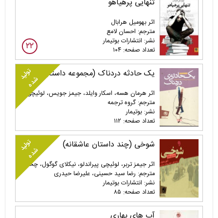
تنهایی پرهیاهو
اثر بهومیل هرابال
مترجم: احسان لامع
نشر: انتشارات بوتیمار
۲۲
تعداد صفحه: ۱۰۴
تولید
یک حادثه دردناک (مجموعه داستان کوتاه)
شده
اثر هرمان هسه، اسکار وایلد، جیمز جویس، لوئیچی پیراندلو
مترجم: گروه ترجمه
نشر: بوتیمار
تعداد صفحه: ۱۱۲
تولید
شوخی (چند داستان عاشقانه)
شده
اثر جیمز تربر، لوئیچی پیراندلو، نیکلای گوگول، چخوف
مترجم: رضا سید حسینی، علیرضا حیدری
نشر: انتشارات بوتیمار
تعداد صفحه: ۸۵
آب های بهاری