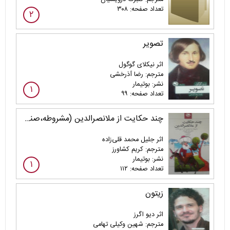
تعداد صفحه: ۳۰۸
۲
تصویر
اثر نیکلای گوگول
مترجم: رضا آذرخشی
نشر: بوتیمار
۱
تعداد صفحه: ۹۹
چند حکایت از ملانصرالدین (مشروطه،‌صندوق پست، تسبیح‌خان و...)
اثر جلیل محمد قلی‌زاده
مترجم: کریم کشاورز
نشر: بوتیمار
۱
تعداد صفحه: ۱۱۲
زیتون
اثر دیو اگرز
مترجم: شهین وکیلی تهامی