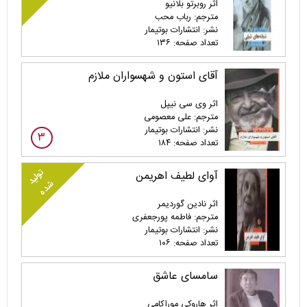
اثر روبرتو بلانیو
مترجم: رباب محب
نشر: انتشارات بوتیمار
تعداد صفحه: ۱۳۶
آقای استون و شهسواران ملازم
اثر وی سی نیپل
مترجم: علی معصومی
نشر: انتشارات بوتیمار
۳
تعداد صفحه: ۱۸۴
تولید
آوای لطیف اهریمن
شده
اثر نادین گوردیمر
مترجم: فاطمه پورجعفری
نشر: انتشارات بوتیمار
تعداد صفحه: ۱۰۶
سامسای عاشق
اثر هاروکی موراکامی