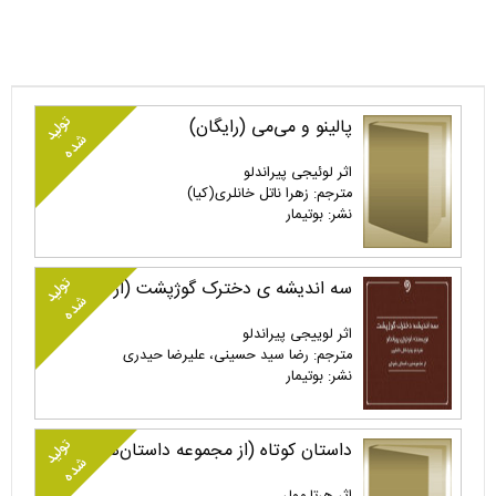
تولید
پالینو و می‌می (رایگان)
شده
اثر لوئیجی پیراندلو
مترجم: زهرا ناتل خانلری(کیا)
نشر: بوتیمار
تولید
سه اندیشه ی دخترک گوژپشت (از مجموعه شوخی)
شده
اثر لوییجی پیراندلو
مترجم: رضا سید حسینی، علیرضا حیدری
نشر: بوتیمار
تولید
داستان کوتاه (از مجموعه داستان‌های کوتاه هرتا مولر)
شده