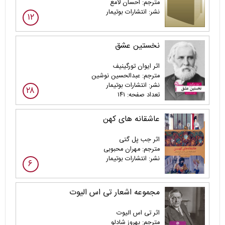
مترجم: احسان لامع
نشر: انتشارات بوتیمار
۱۲
نخستین عشق
اثر ایوان تورگینیف
مترجم: عبدالحسین نوشین
نشر: انتشارات بوتیمار
۲۸
تعداد صفحه: ۱۴۱
عاشقانه های کهن
اثر جب پل گتی
مترجم: مهران محبوبی
نشر: انتشارات بوتیمار
۶
مجموعه اشعار تی اس الیوت
اثر تی اس الیوت
مترجم: بهروز شادلو