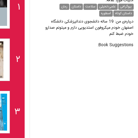
ادبیات مورد علاقه:
۱
بیوگرافی
علمی-تخیلی
سلامت
داستان
رمان
داستان کوتاه
اسطوره
درباره‌ی من: 19 ساله دانشجوی دندانپزشکی دانشگاه
اصفهان خودم میکروفون استدیویی دارم و میتونم صدارو
خودم ضبط کنم
Book Suggestions:
۲
۳