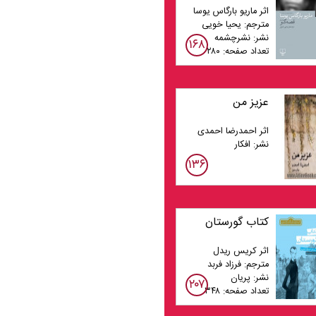
اثر ماریو بارگاس یوسا
مترجم: یحیا خویی
نشر: نشرچشمه
۱۶۸
تعداد صفحه: ۲۸۰
عزیز من
اثر احمدرضا احمدی
نشر: افکار
۱۳۶
کتاب گورستان
اثر کریس ریدل
مترجم: فرزاد فربد
نشر: پریان
۲۰۷
تعداد صفحه: ۳۴۸