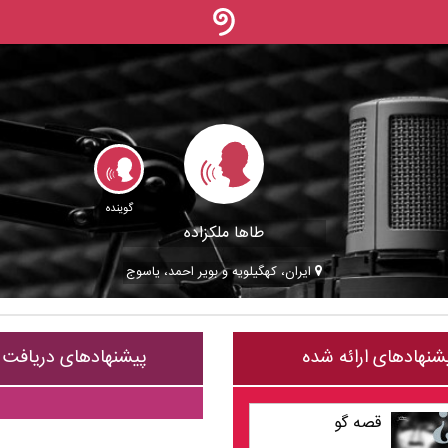
گوینده
طاها ملکزاده
ایران، کهگيلويه و بوير احمد، ياسوج
شنهادهای ارائه شده
پیشنهادهای دریافت
قصه گو