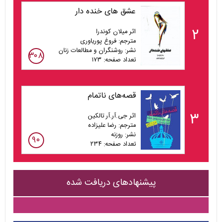
عشق های خنده دار
۲
اثر میلان کوندرا
مترجم: فروغ پوریاوری
نشر: روشنگران و مطالعات زنان
۳۰۸
تعداد صفحه: ۱۷۳
قصه‌های ناتمام
۳
اثر جی.آر.آر تالکین
مترجم: رضا علیزاده
نشر: روزنه
۹۰
تعداد صفحه: ۲۳۴
پیشنهادهای دریافت شده