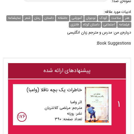
نمونه‌ی صدا:
ادبیات مورد علاقه:
هنر
سلامت
کودک
نوجوان
آموزشی
عاشقانه
داستان
رمان
شعر
نمایشنامه
فیلمنامه
اجتماعی
داستان کوتاه
فانتزی
درباره‌ی من: مدرس و مترجم زبان انگلیسی
Book Suggestions:
پیشنهادهای ارائه شده
خاطرات یک بچه ناقلا (وامبا)
۱
اثر وامبا
مترجم: مرتضی کلانتریان
نشر: روزنه
۱۷۶
تعداد صفحه: ۳۹۰