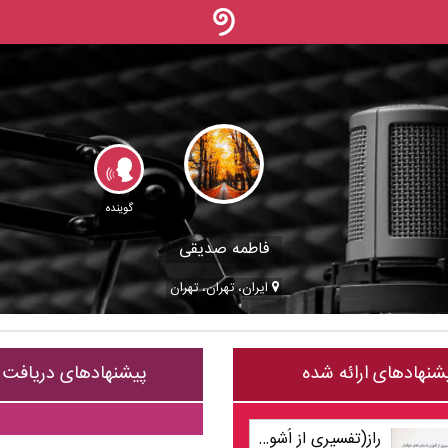
گوینده
فاطمه صدیقی
ایران، تهران، تهران
شنهادهای ارائه شده
پیشنهادهای دریافت
راز(تفسیری از اُشو بر داستان های صوفیان) جلد1