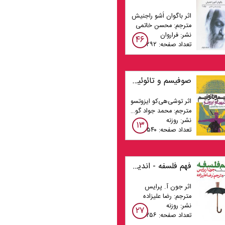
اثر باگوان اُشو راجنیش
مترجم: محسن خاتمی
نشر: فراروان
۴۶
تعداد صفحه: ۲۹۲
صوفیسم و تائوئیسم
اثر توشی‌هی‌کو ایزوتسو
مترجم: محمد جواد گوهری
نشر: روزنه
۱۳
تعداد صفحه: ۵۴۰
فهم فلسفه - اندیشه معاصر (بخش 3/3)
اثر جون آ. پرایس
مترجم: رضا علیزاده
نشر: روزنه
۲۷
تعداد صفحه: ۲۵۶