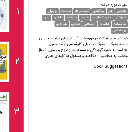
ادبیات مورد علاقه:
۱
تاریخی
هنر
بیوگرافی
کسب و کار
سلامت
نوجوان
آموزشی
علم و تکنولوژی
فلسفه
سفرنامه
داستان
رمان
نمایشنامه
فیلمنامه
اجتماعی
عرفانی
نقد ادبی
روانشناسی
درباره‌ی من: شرکت در دوره های آموزشی فن بیان سخنوری
و اخذ مدرک ...مدرک تحصیلی کارشناسی ارشد حقوق..
علاقمند به حوزه گویندگی و مستعد در وضوح و رسایی انتقال
مطالب به مخاطب... علاقمند و مشغول به کارهای هنری...
۲
Book Suggestions:
۳