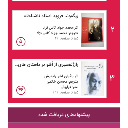
زیگموند فروید استاد ناشناخته
۲
اثر محمد جواد کاس نژاد
مترجم: محمد جواد کاس نژاد
تعداد صفحه: ۴۲
۵
راز(تفسیری از اُشو بر داستان های صوفیان) جلد1
۳
اثر باگوان اُشو راجنیش
مترجم: محسن خاتمی
نشر: فراروان
۴۶
تعداد صفحه: ۲۹۲
پیشنهادهای دریافت شده