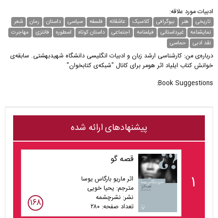
ادبیات مورد علاقه:
تاریخی
هنر
بیوگرافی
کلاسیک
عاشقانه
فلسفه
سیاسی
داستان
رمان
شعر
نمایشنامه
غیر‌داستانی
فیلمنامه
اجتماعی
داستان کوتاه
اسطوره
فانتزی
مهاجرت
نقد ادبی
حماسی
درباره‌ی من: کارشناسی ارشد زبان و ادبیات انگلیسی دانشگاه شهیدبهشتی. سابقه‎‌ی
خوانش کتاب ایلیاد اثر هومر برای کانال "شبکه‌ی کتابخوان"
Book Suggestions:
پیشنهادهای ارائه شده
قصه گو
۱
اثر ماریو بارگاس یوسا
مترجم: یحیا خویی
نشر: نشرچشمه
۱۶۸
تعداد صفحه: ۲۸۰