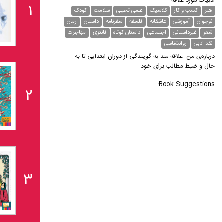
ادبیات مورد علاقه:
۱
هنر
کسب و کار
کلاسیک
علمی-تخیلی
سلامت
کودک
نوجوان
آموزشی
عاشقانه
فلسفه
سفرنامه
داستان
رمان
شعر
غیر‌داستانی
اجتماعی
داستان کوتاه
فانتزی
مهاجرت
نقد ادبی
روانشناسی
درباره‌ی من: علاقه مند به گویندگی از دوران ابتدایی تا به
حال و ضبط مطالب برای خود
Book Suggestions:
۲
۳