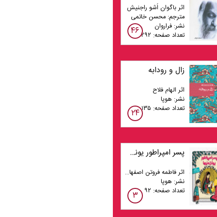
اثر باگوان اُشو راجنیش
مترجم: محسن خاتمی
نشر: فراروان
۴۶
تعداد صفحه: ۲۹۲
زال و رودابه
اثر الهام فلاح
نشر: هوپا
تعداد صفحه: ۱۳۵
۲۴
پسر امپراطور یونجه‌برها
اثر فاطمه فروتن اصفهانی
نشر: هوپا
تعداد صفحه: ۹۲
۳