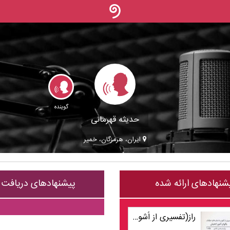
گوینده
حدیثه قهرمانی
ایران، هرمزگان، خمير
شنهادهای ارائه شده
پیشنهادهای دریافت
راز(تفسیری از اُشو بر داستان های صوفیان) جلد1