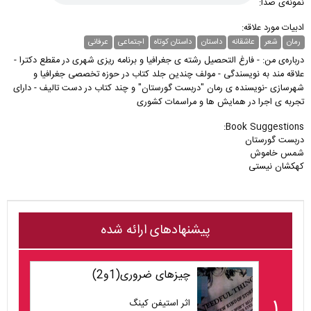
نمونه‌ی صدا:
ادبیات مورد علاقه:
رمان
شعر
عاشقانه
داستان
داستان کوتاه
اجتماعی
عرفانی
درباره‌ی من: - فارغ التحصیل رشته ی جغرافیا و برنامه ریزی شهری در مقطع دکترا -
علاقه مند به نویسندگی - مولف چندین جلد کتاب در حوزه تخصصی جغرافیا و
شهرسازی -نویسنده ی رمان "دربست گورستان" و چند کتاب در دست تالیف - دارای
تجربه ی اجرا در همایش ها و مراسمات کشوری
Book Suggestions:
کهکشان نیستی 
پیشنهادهای ارائه شده
چیزهای ضروری(1و2)
۱
اثر استیفن کینگ