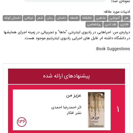
نمونه‌ی صدا:
ادبیات مورد علاقه:
هنر
آموزشی
مذهبی
عاشقانه
فلسفه
داستان
رمان
شعر
عرفانی
داستان کوتاه
فانتزی
نقد ادبی
روانشناسی
درباره‌ی من: اجراهایی در رادیوی اینترنتی "ماها" و تجربیاتی در زمینه اجرای همایشها
در دانشگاه داشته ام. فایل های اجرایی رادیوی اینترنتیم موجود هست.
Book Suggestions:
پیشنهادهای ارائه شده
عزیز من
۱
اثر احمدرضا احمدی
نشر: افکار
۱۳۶