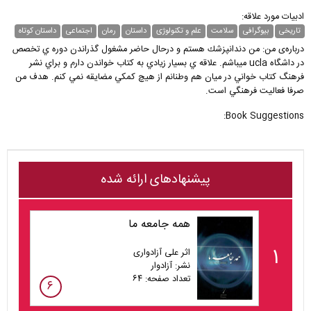
ادبیات مورد علاقه:
تاریخی
بیوگرافی
سلامت
علم و تکنولوژی
داستان
رمان
اجتماعی
داستان کوتاه
درباره‌ی من: من دندانپزشك هستم و درحال حاضر مشغول گذراندن دوره ي تخصص
در داشگاه ucla ميباشم. علاقه ي بسيار زيادي به كتاب خواندن دارم و براي نشر
فرهنگ كتاب خواني در ميان هم وطنانم از هيچ كمكي مضايقه نمي كنم. هدف من
صرفا فعاليت فرهنگي است.
Book Suggestions:
پیشنهادهای ارائه شده
همه جامعه ما
۱
اثر علی آزادواری
نشر: آزادوار
تعداد صفحه: ۶۴
۶