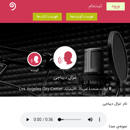
ورود
ثبت‌نام
فهرست گوینده‌ها
فهرست کتاب‌ها
گوینده
غزال دیباجی
ایالات متحدهٔ امریکا، کالیفرنیا، Los Angeles City Center
نام: غزال دیباجی
نمونه‌ی صدا: