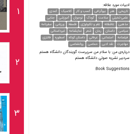
ادبیات مورد علاقه:
۱
تاریخی
هنر
بیوگرافی
کسب و کار
کلاسیک
کمدی
علمی-تخیلی
سلامت
کودک
نوجوان
آموزشی
جنایی
مذهبی
عاشقانه
علم و تکنولوژی
فلسفه
ورزشی
سفرنامه
سیاسی
داستان
رمان
شعر
نمایشنامه
غیر‌داستانی
فیلمنامه
اجتماعی
عرفانی
داستان کوتاه
اسطوره
فانتزی
مهاجرت
نقد ادبی
حماسی
روانشناسی
درباره‌ی من: با سلام من سرپرست گويندگان دانشگاه هستم
سردبير نشريه صوتي دانشگاه هستم
۲
Book Suggestions:
۳