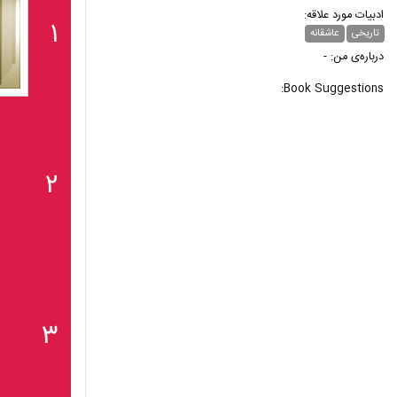
ادبیات مورد علاقه:
۱
تاریخی
عاشقانه
درباره‌ی من: -
Book Suggestions:
۲
۳