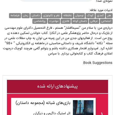
نمونه‌ی صدا:
ادبیات مورد علاقه:
هنر
کمدی
کودک
نوجوان
عاشقانه
علم و تکنولوژی
داستان
رمان
فیلمنامه
اجتماعی
عرفانی
داستان کوتاه
فانتزی
مهاجرت
روانشناسی
درباره‌ی من: با سلام من "نسیماافشار" هستم ، فارغ التحصیل دکترای علوم مهندسی
از بلژیک و درحال حاضر پژوهشگر علمی در آنکارا. کتاب خواندن تسکین دهنده ی
روح من است. از فعالیتهای جدی من در این زمینه می توان به چاپ مقالات علمی در
مجله " تکانه" دانشگاه شریف و داستانی-مناسبتی در ماهنامه ی الکترونیکی " +98"
اشاره کرد. امیدوارم افتخار همکاری داشته باشم و بتوانم گامی هرچند کوچک درجهت
اعتلای فرهنگ کتاب و کتابخوانی بردارم. با سپاس
Book Suggestions:
پیشنهادهای ارائه شده
بازی‌های شبانه (مجموعه داستان)
اثر استیگ داگرمن و دیگران