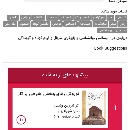
نمونه‌ی صدا:
ادبیات مورد علاقه:
تاریخی
هنر
بیوگرافی
کسب و کار
کلاسیک
سلامت
عاشقانه
ورزشی
داستان
رمان
شعر
نمایشنامه
فیلمنامه
اجتماعی
عرفانی
داستان کوتاه
اسطوره
نقد ادبی
حماسی
روانشناسی
درباره‌ی من: لیسانس روانشناسی و بازیگری سریال و فیلم کوتاه و گویندگی
Book Suggestions:
پیشنهادهای ارائه شده
کوروش رهایی‌بخش: شرحی بر تاریخ تاسیس کشور ایران
۱
اثر شروین وکیلی
نشر: شورآفرین
تعداد صفحه: ۵۹۷
۱۱