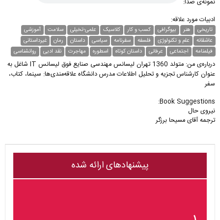
نمونه‌ی صدا:
ادبیات مورد علاقه:
تاریخی
هنر
بیوگرافی
کسب و کار
کلاسیک
علمی-تخیلی
سلامت
آموزشی
عاشقانه
علم و تکنولوژی
فلسفه
سفرنامه
سیاسی
داستان
رمان
غیر‌داستانی
فیلمنامه
اجتماعی
عرفانی
داستان کوتاه
اسطوره
مهاجرت
نقد ادبی
روانشناسی
درباره‌ی من: متولد 1360 تهران لیسانس مهندسی صنایع فوق لیسانس IT شاغل به
عنوان کارشناس تجزیه و تحلیل اطلاعات مدرس دانشگاه علاقه‌مندی‌ها: سینما، کتاب،
سفر
Book Suggestions:
ترجمه آقای مسیحا برزگر
پیشنهادهای ارائه شده