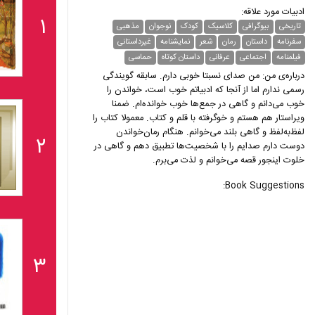
ادبیات مورد علاقه:
۱
تاریخی
بیوگرافی
کلاسیک
کودک
نوجوان
مذهبی
سفرنامه
داستان
رمان
شعر
نمایشنامه
غیر‌داستانی
فیلمنامه
اجتماعی
عرفانی
داستان کوتاه
حماسی
درباره‌ی من: من صدای نسبتا خوبی دارم. سابقه گویندگی
رسمی ندارم اما از آنجا که ادبیاتم خوب است، خواندن را
خوب می‌دانم و گاهی در جمع‌ها خوب خوانده‌ام. ضمنا
ویراستار هم هستم و خوگرفته با قلم و کتاب. معمولا کتاب را
لفظ‌به‌لفظ و گاهی بلند می‌خوانم. هنگام رمان‌خواندن
۲
دوست دارم صدایم را با شخصیت‌ها تطبیق دهم و گاهی در
خلوت اینجور قصه می‌خوانم و لذت می‌برم.
Book Suggestions:
۳